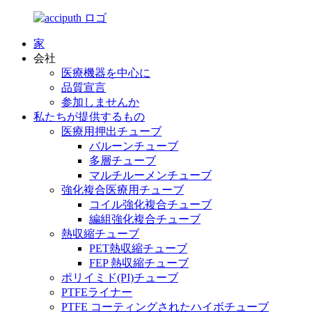
家
会社
医療機器を中心に
品質宣言
参加しませんか
私たちが提供するもの
医療用押出チューブ
バルーンチューブ
多層チューブ
マルチルーメンチューブ
強化複合医療用チューブ
コイル強化複合チューブ
編組強化複合チューブ
熱収縮チューブ
PET熱収縮チューブ
FEP 熱収縮チューブ
ポリイミド(PI)チューブ
PTFEライナー
PTFE コーティングされたハイボチューブ