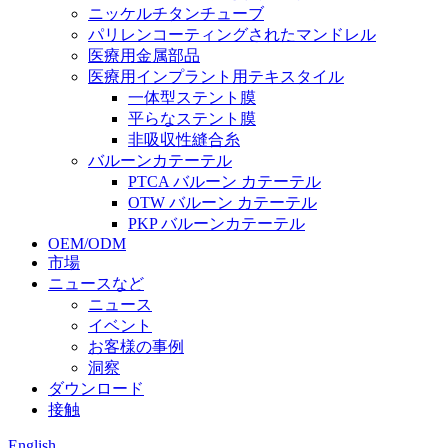
ニッケルチタンチューブ
パリレンコーティングされたマンドレル
医療用金属部品
医療用インプラント用テキスタイル
一体型ステント膜
平らなステント膜
非吸収性縫合糸
バルーンカテーテル
PTCA バルーン カテーテル
OTW バルーン カテーテル
PKP バルーンカテーテル
OEM/ODM
市場
ニュースなど
ニュース
イベント
お客様の事例
洞察
ダウンロード
接触
English