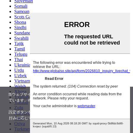
Slovenian
Somali
Samoan
Scots Gaelic
Shona
Sindhi
Sundanese
Swahili
Tajik
Tamil
Telugu
Thai
Ukrainian
Urdu
Uzbek
Vietnamese
Welsh
Xhosa
当ウェブサイトでは使いやすさを向上させるためにCookieを使用し
Yiddish
ています。Web サイトを使用すると、Cookie の使用に同意したこ
Yoruba
とになります。
Zulu
設定ボタンをクリックすると、いつでもこの同意を取り消したり、
Kinyarwanda
好みに応じて Cookie の使用を調整したりできます。詳細について
Tatar
Oriya
は、
ここをクリックしてください。
Turkmen
受け入れる
拒否