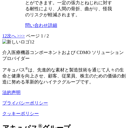
とができます。一定の張力とねじれに対す
る耐性により、人間の骨折、曲がり、怪我
のリスクが軽減されます。
問い合わせ
詳細
1
2
次へ >
>>
ページ 1 / 2
介入医療機器コンポーネントおよび CDMO ソリューション
プロバイダー
®
アキュパス
は、先進的な素材と製造技術を通じて人々の生
命と健康を向上させ、顧客、従業員、株主の​​ための価値の創
造に努める革新的なハイテクグループです。
法的声明
プライバシーポリシー
クッキーポリシー
®
アキュパス
グループ